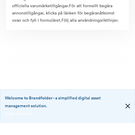
officiella varumärketillgångar.För att formellt begära
annonstillgångar, klicka på länken för begäranåtkomst
ovan och fyll i formuläret.Följ alla användningsriktlinjer.
Welcome to Brandfolder
- a simplified digital asset
management solution.
Sign up now!
©2026 Brandfolder, Inc. Digital Asset Management
·
<b>Welcome
Cookie-inställningar
to