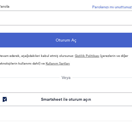
Parola
Parolanızı mı unuttunu
evam ederek, aşağıdakileri kabul etmiş olursunuz:
Gizlilik Politikası
(çerezlerin ve diğer
eknolojilerin kullanımı dahil) ve
Kullanım Şartları
Veya
Smartsheet ile oturum açın