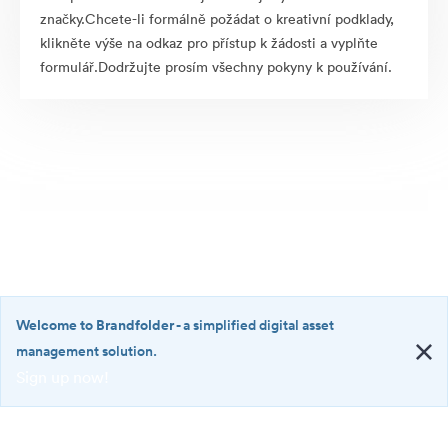
značky.Chcete-li formálně požádat o kreativní podklady,
klikněte výše na odkaz pro přístup k žádosti a vyplňte
formulář.Dodržujte prosím všechny pokyny k používání.
Welcome to Brandfolder
- a simplified digital asset
management solution.
Sign up now!
©2026 Brandfolder, Inc. Digital Asset Management
·
<b>Welcome
Předvolby souborů cookie
to