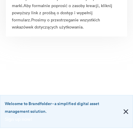
marki.Aby formalnie poprosić o zasoby kreacji, kliknij
powyższy link z prośbą o dostęp i wypełnij
formularz.Prosimy o przestrzeganie wszystkich
wskazówek dotyczących użytkowania.
Welcome to Brandfolder
- a simplified digital asset
management solution.
Sign up now!
©2026 Brandfolder, Inc. Digital Asset Management
·
<b>Welcome