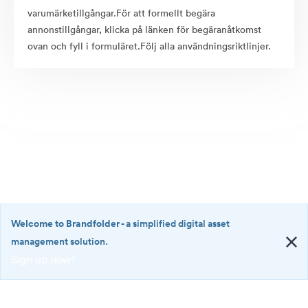
varumärketillgångar.För att formellt begära
annonstillgångar, klicka på länken för begäranåtkomst
ovan och fyll i formuläret.Följ alla användningsriktlinjer.
Welcome to Brandfolder
- a simplified digital asset
management solution.
Sign up now!
©2026 Brandfolder, Inc. Digital Asset Management
·
<b>Welcome
Cookie-inställningar
to