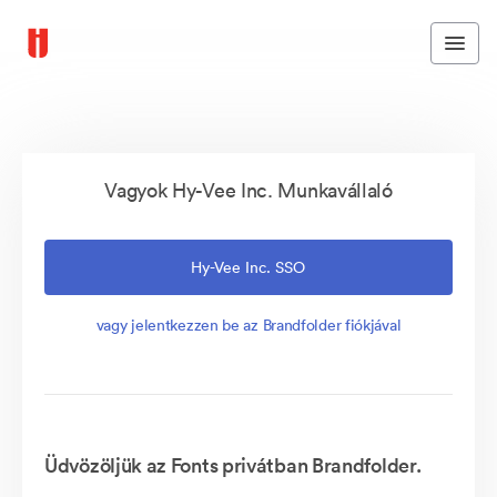
Vagyok Hy-Vee Inc. Munkavállaló
Hy-Vee Inc. SSO
vagy jelentkezzen be az Brandfolder fiókjával
Üdvözöljük az Fonts privátban Brandfolder.