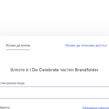
Искам да вляза
Искам да поискам достъп
Влезте в I Do Celebrate частен Brandfolder
Електронна поща
Парола
Забравена парола