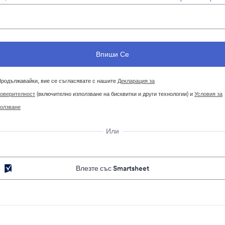
родължавайки, вие се съгласявате с нашите
Декларация за
оверителност
(включително използване на бисквитки и други технологии) и
Условия за
олзване
Или
Влезте със Smartsheet