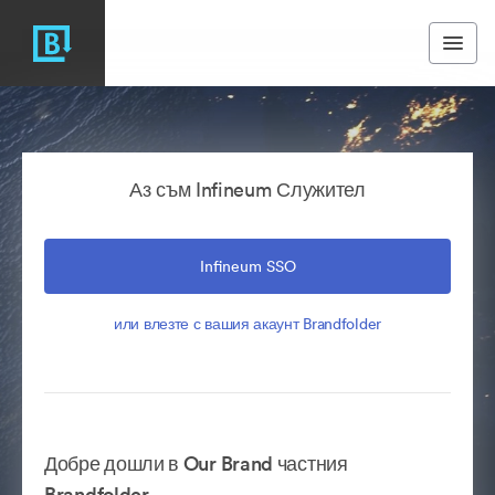
Аз съм Infineum Служител
Infineum SSO
или влезте с вашия акаунт Brandfolder
Добре дошли в Our Brand частния
Brandfolder.