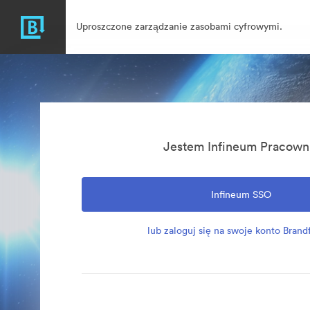
Uproszczone zarządzanie zasobami cyfrowymi.
Jestem Infineum Pracown
Infineum SSO
lub zaloguj się na swoje konto Brand