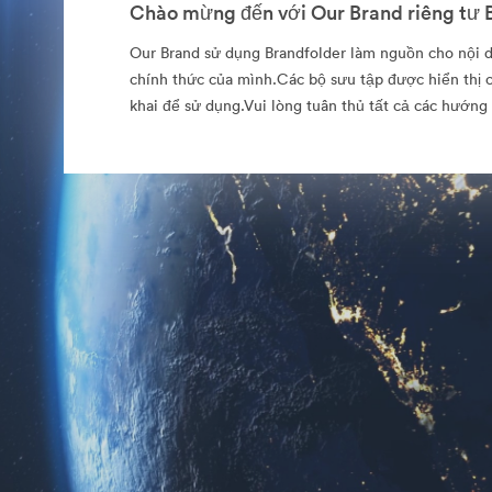
Chào mừng đến với Our Brand riêng tư B
Our Brand sử dụng Brandfolder làm nguồn cho nội 
chính thức của mình.Các bộ sưu tập được hiển thị c
khai để sử dụng.Vui lòng tuân thủ tất cả các hướng