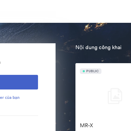
Nội dung công khai
n
PUBLIC
er của bạn
MR-X