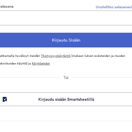
Salasana
Unohditko salasanasi
atkamalla hyväksyt meidän
Yksityisyyskäytäntö
(mukaan lukien evästeiden ja muiden
ekniikoiden käyttö) ja
Käyttöehdot
Tai
Kirjaudu sisään Smartsheetillä