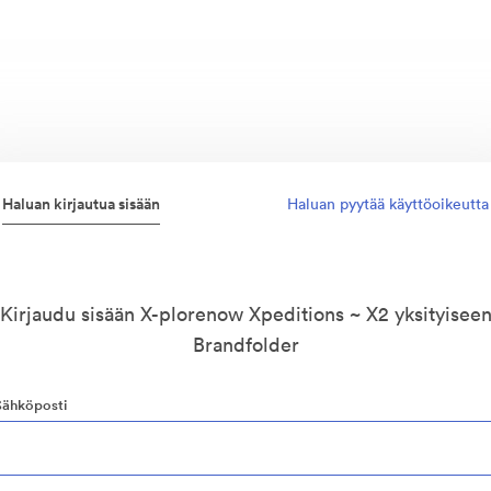
Haluan kirjautua sisään
Haluan pyytää käyttöoikeutta
Kirjaudu sisään X-plorenow Xpeditions ~ X2 yksityisee
Brandfolder
Sähköposti