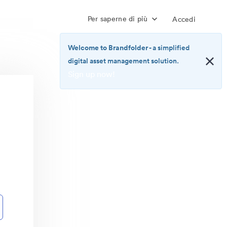
Per saperne di più
Accedi
Welcome to Brandfolder
- a simplified
digital asset management solution.
Sign up now!
<b>Welcome
to
Brandfolder</b>
-
a
simplified
digital
asset
management
solution.
<br>
<a
href="https://brandfolder.com/pricing/"