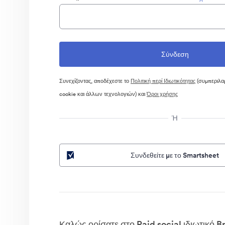
Συνεχίζοντας, αποδέχεστε το
Πολιτική περί Ιδιωτικότητας
(συμπεριλα
cookie και άλλων τεχνολογιών) και
Όροι χρήσης
Ή
Συνδεθείτε με το Smartsheet
Καλώς ορίσατε στο Paid social ιδιωτικό B