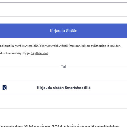
atkamalla hyväksyt meidän
Yksityisyyskäytäntö
(mukaan lukien evästeiden ja muiden
ekniikoiden käyttö) ja
Käyttöehdot
Tai
Kirjaudu sisään Smartsheetillä
Tervetuloa SIMposium 2014 yksityiseen Brandfolder.