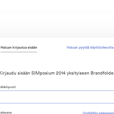
Haluan kirjautua sisään
Haluan pyytää käyttöoikeutta
Kirjaudu sisään SIMposium 2014 yksityiseen Brandfolde
Sähköposti
Salasana
Unohditko salasanasi