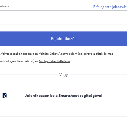
Jelszó
Elfelejtette jelszavá
 folytatással elfogadja a mi feltételünket
Adatvédelem
(beleértve a sütik és más
echnológiák használatát) és
Szolgáltatás feltételei
Vagy
Jelentkezzen be a Smartsheet segítségével