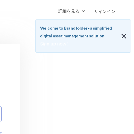
詳細を見る
サインイン
Welcome to Brandfolder
- a simplified
digital asset management solution.
Sign up now!
<b>Welcome
to
Brandfolder</b>
-
a
simplified
digital
asset
management
solution.
<br>
<a
href="https://brandfolder.com/pricing/"
合