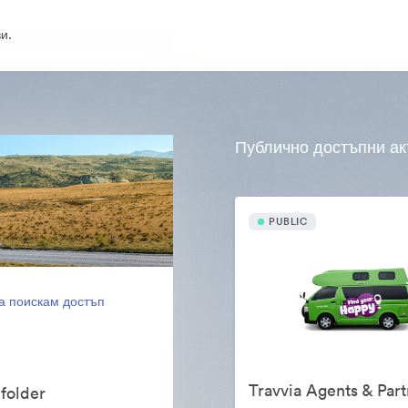
и.
Публично достъпни ак
PUBLIC
а поискам достъп
Travvia Agents & Part
folder