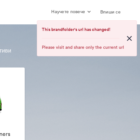
Научете повече
Впиши се
This brandfolder's url has changed!
Please visit and share only the current url
тиви
This
brandfolder's
url
has
changed!
Please
visit
and
share
only
the
current
ners
url