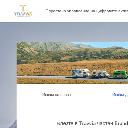
Опростено управление на цифровите актив
Искам да вляза
Искам д
Влезте в Travvia частен Brand