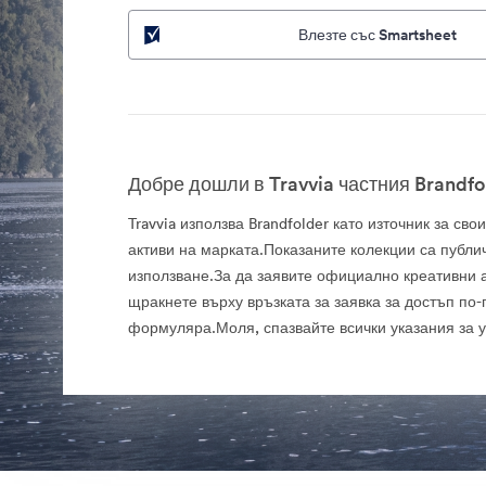
Влезте със Smartsheet
Добре дошли в Travvia частния Brandfo
Travvia използва Brandfolder като източник за св
активи на марката.Показаните колекции са публи
използване.За да заявите официално креативни а
щракнете върху връзката за заявка за достъп по-
формуляра.Моля, спазвайте всички указания за 