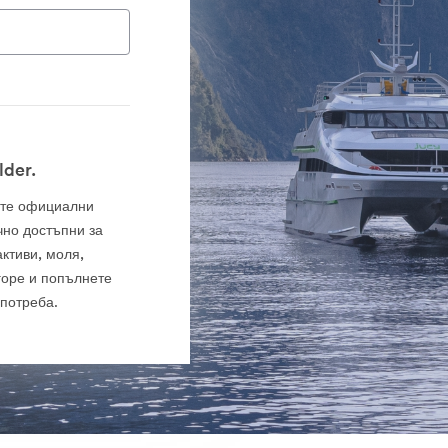
lder.
оите официални
чно достъпни за
ктиви, моля,
горе и попълнете
употреба.