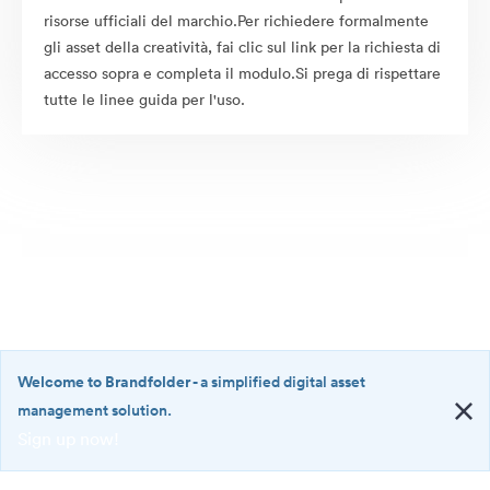
risorse ufficiali del marchio.Per richiedere formalmente
gli asset della creatività, fai clic sul link per la richiesta di
accesso sopra e completa il modulo.Si prega di rispettare
tutte le linee guida per l'uso.
Welcome to Brandfolder
- a simplified digital asset
management solution.
Sign up now!
©2026 Brandfolder, Inc. Digital Asset Management
·
<b>Welcome