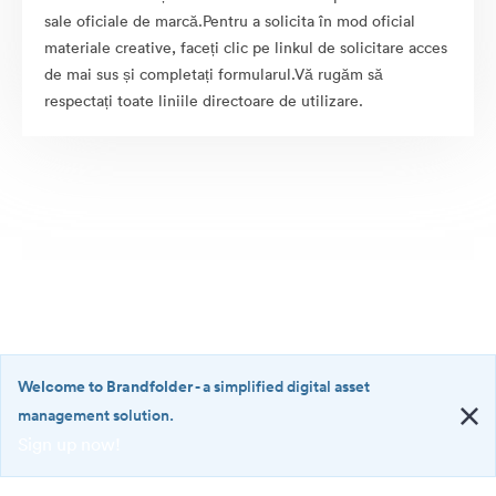
sale oficiale de marcă.Pentru a solicita în mod oficial
materiale creative, faceți clic pe linkul de solicitare acces
de mai sus și completați formularul.Vă rugăm să
respectați toate liniile directoare de utilizare.
Welcome to Brandfolder
- a simplified digital asset
management solution.
Sign up now!
©2026 Brandfolder, Inc. Digital Asset Management
·
<b>Welcome