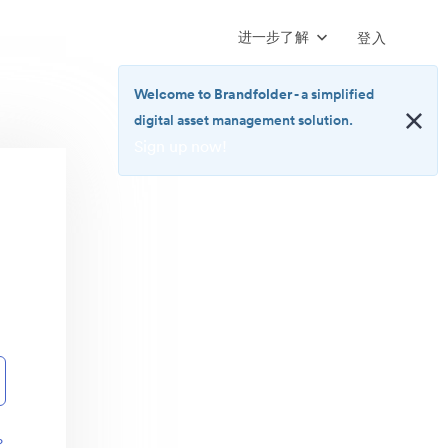
进一步了解
登入
Welcome to Brandfolder
- a simplified
digital asset management solution.
Sign up now!
<b>Welcome
to
Brandfolder</b>
-
a
simplified
digital
asset
management
solution.
<br>
<a
href="https://brandfolder.com/pricing/"
？