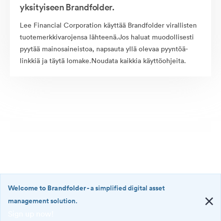
yksityiseen Brandfolder.
Lee Financial Corporation käyttää Brandfolder virallisten
tuotemerkkivarojensa lähteenä.Jos haluat muodollisesti
pyytää mainosaineistoa, napsauta yllä olevaa pyyntöä-
linkkiä ja täytä lomake.Noudata kaikkia käyttöohjeita.
Welcome to Brandfolder
- a simplified digital asset
management solution.
Sign up now!
©2026 Brandfolder, Inc. Digital Asset Management