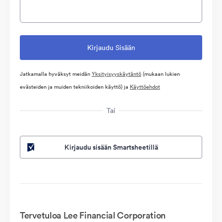
Jatkamalla hyväksyt meidän
Yksityisyyskäytäntö
(mukaan lukien
evästeiden ja muiden tekniikoiden käyttö) ja
Käyttöehdot
Tai
Kirjaudu sisään Smartsheetillä
Tervetuloa Lee Financial Corporation