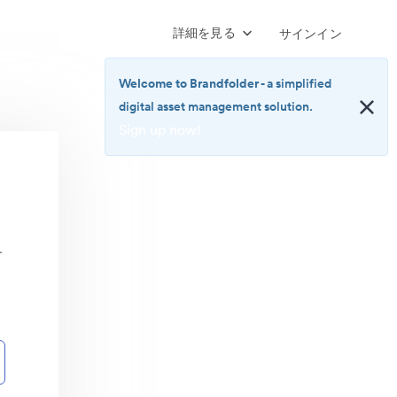
詳細を見る
サインイン
Welcome to Brandfolder
- a simplified
digital asset management solution.
Sign up now!
<b>Welcome
to
Brandfolder</b>
-
a
サ
simplified
digital
asset
management
solution.
<br>
<a
href="https://brandfolder.com/pricing/"