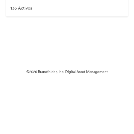
136 Activos
©2026 Brandfolder, Inc. Digital Asset Management
·
Preferencias de cookies
Política de privacidad
Términos del Servicio
Asistencia por correo electrónico
Desarrollado por