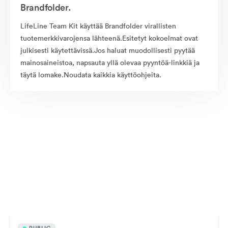
Brandfolder.
LifeLine Team Kit käyttää Brandfolder virallisten
tuotemerkkivarojensa lähteenä.Esitetyt kokoelmat ovat
julkisesti käytettävissä.Jos haluat muodollisesti pyytää
mainosaineistoa, napsauta yllä olevaa pyyntöä-linkkiä ja
täytä lomake.Noudata kaikkia käyttöohjeita.
Julkisesti saatavilla olevat omaisuudet