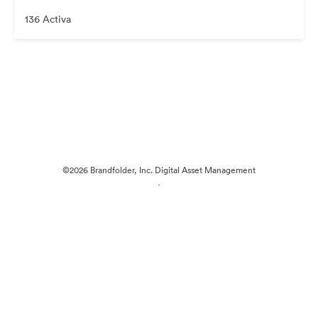
136 Activa
©2026 Brandfolder, Inc. Digital Asset Management
·
Cookievoorkeuren
Privacybeleid
Servicevoorwaarden
E-mailondersteuning
Mogelijk gemaakt met