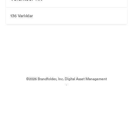
136 Varlıklar
©2026 Brandfolder, Inc. Digital Asset Management
·
Çerez Tercihleri
Gizlilik Politikası
Kullanım Şartları
E-posta desteği
Tarafından desteklenmektedir