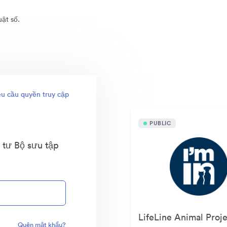
uật số.
Nội dung công khai
u cầu quyền truy cập
PUBLIC
 tư Bộ sưu tập
Quên mật khẩu?