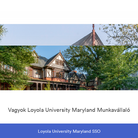
Vagyok Loyola University Maryland Munkavállaló
Loyola University Maryland SSO