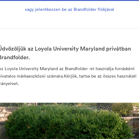
vagy jelentkezzen be az Brandfolder fiókjával
Üdvözöljük az Loyola University Maryland privátban
Brandfolder.
Az Loyola University Maryland az Brandfolder -et használja forrásként
hivatalos márkaeszközei számára.Kérjük, tartsa be az összes használati
irányelvet.