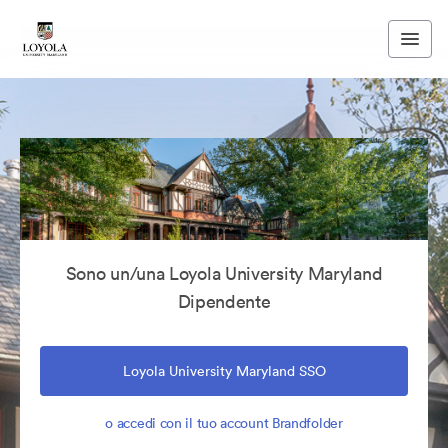
Sono un/una Loyola University Maryland
Dipendente
Loyola University Maryland SSO
o accedi con il tuo account Brandfolder