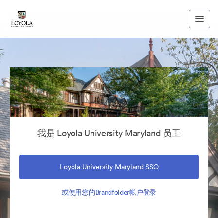
我是 Loyola University Maryland 员工
Loyola University Maryland SSO
或使用您的Brandfolder帐户登录