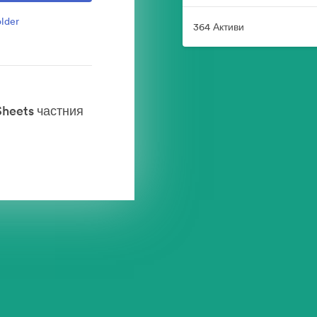
lder
364 Активи
Sheets частния