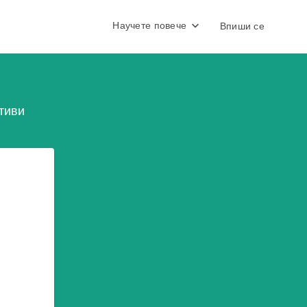
Научете повече
Впиши се
тиви