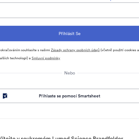
okračováním souhlasíte s našimi
Zásady ochrany osobních údajů
(včetně použití cookies a
alších technologií) a
Smluvní podmínky
Nebo
Přihlaste se pomocí Smartsheet
Vítejte v soukromém Lumed Science Brandfolder.