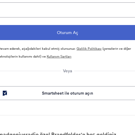
evam ederek, aşağıdakileri kabul etmiş olursunuz:
Gizlilik Politikası
(çerezlerin ve diğer
eknolojilerin kullanımı dahil) ve
Kullanım Şartları
Veya
Smartsheet ile oturum açın
madgeniusradio özel Brandfolder'e hoş geldiniz.