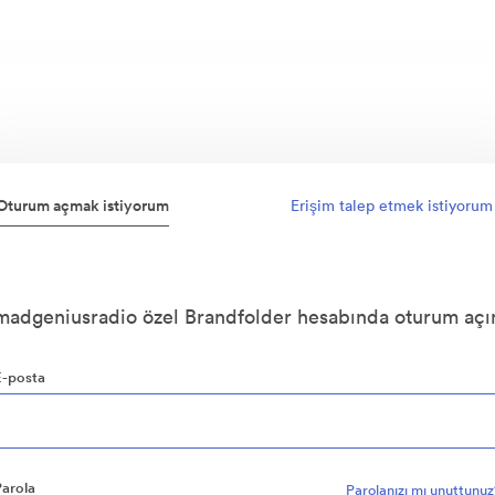
Oturum açmak istiyorum
Erişim talep etmek istiyorum
madgeniusradio özel Brandfolder hesabında oturum açı
E-posta
Parola
Parolanızı mı unuttunu