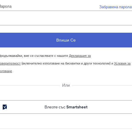
Парола
Забравена парола
родължавайки, вие се съгласявате с нашите
Декларация за
оверителност
(включително използване на бисквитки и други технологии) и
Условия за
олзване
Или
Влезте със Smartsheet