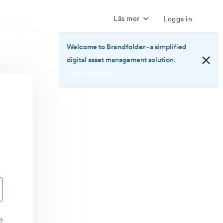
Läs mer
Logga in
Welcome to Brandfolder
- a simplified
digital asset management solution.
Sign up now!
<b>Welcome
to
Brandfolder</b>
-
a
simplified
digital
asset
management
solution.
<br>
<a
href="https://brandfolder.com/pricing/"
?