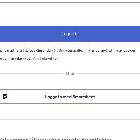
enom att fortsätta godkänner du vårt
Sekretesspolicy
(inklusive användning av cookies
ch annan teknik) och
Användarvillkor
Eller
Logga in med Smartsheet
Välkommen till marckos privata Brandfolder.