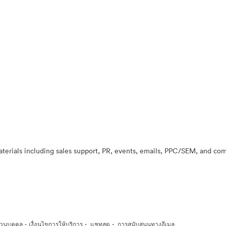
ials including sales support, PR, events, emails, PPC/SEM, and compe
·
·
·
่วนบุคคล
เงื่อนไขการให้บริการ
แชทสด
การสนับสนุนทางอีเมล