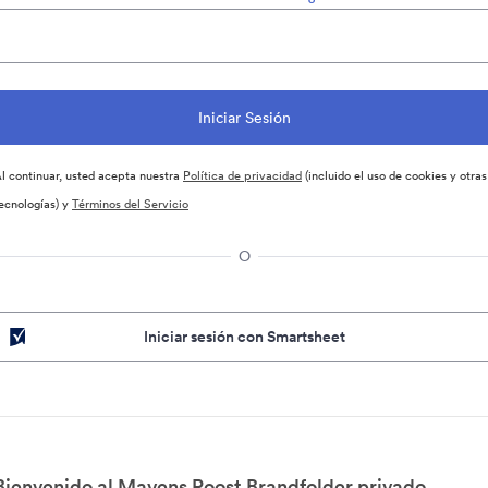
l continuar, usted acepta nuestra
Política de privacidad
(incluido el uso de cookies y otras
ecnologías) y
Términos del Servicio
O
Iniciar sesión con Smartsheet
Bienvenido al Mavens Roost Brandfolder privado.