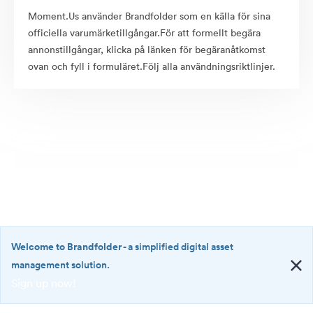
Moment.Us använder Brandfolder som en källa för sina
officiella varumärketillgångar.För att formellt begära
annonstillgångar, klicka på länken för begäranåtkomst
ovan och fyll i formuläret.Följ alla användningsriktlinjer.
Welcome to Brandfolder
- a simplified digital asset
management solution.
Sign up now!
©2026 Brandfolder, Inc. Digital Asset Management
·
<b>Welcome