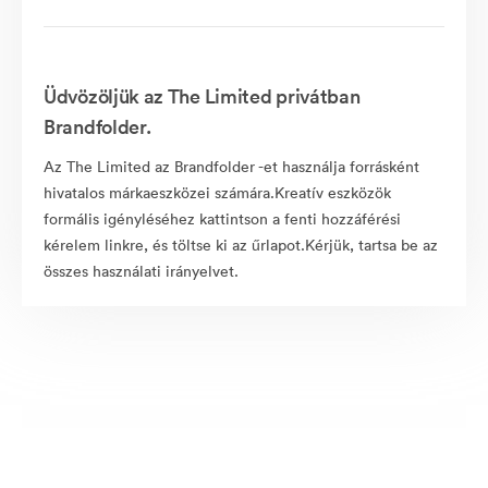
Üdvözöljük az The Limited privátban
Brandfolder.
Az The Limited az Brandfolder -et használja forrásként
hivatalos márkaeszközei számára.Kreatív eszközök
formális igényléséhez kattintson a fenti hozzáférési
kérelem linkre, és töltse ki az űrlapot.Kérjük, tartsa be az
összes használati irányelvet.