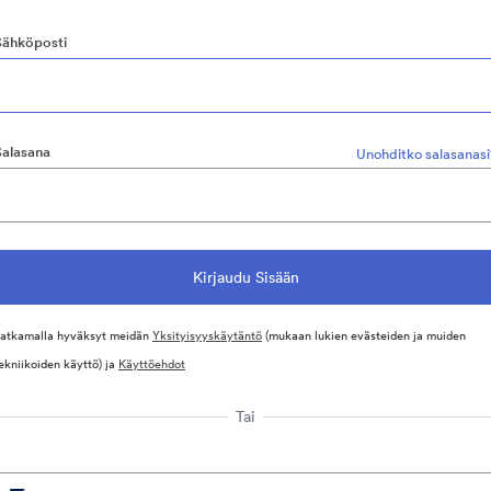
Sähköposti
Salasana
Unohditko salasanasi
atkamalla hyväksyt meidän
Yksityisyyskäytäntö
(mukaan lukien evästeiden ja muiden
ekniikoiden käyttö) ja
Käyttöehdot
Tai