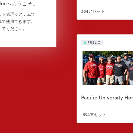
folderへようこそ。
364アセット
よるアセット管理システムで
れて使用できます。
してください。
PUBLIC
1694アセット