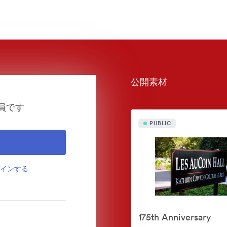
公開素材
従業員です
PUBLIC
インインする
175th Anniversary