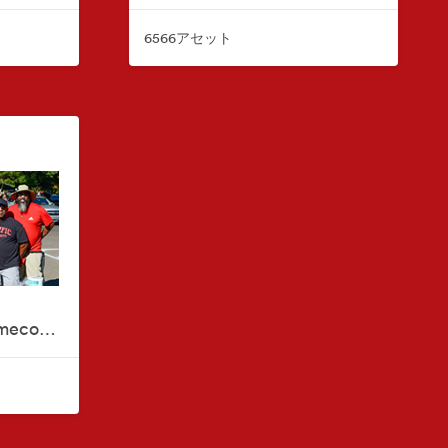
6566アセット
Pacific University Homecoming, Family Weekend & Reunions