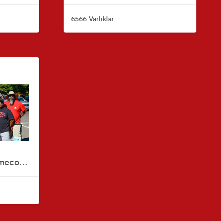
6566 Varlıklar
Pacific University Homecoming, Family Weekend & Reunions