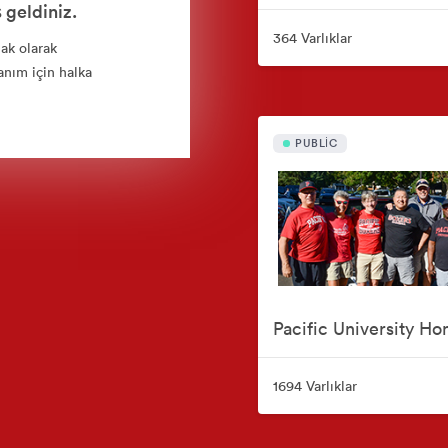
 geldiniz.
364 Varlıklar
nak olarak
anım için halka
PUBLIC
1694 Varlıklar