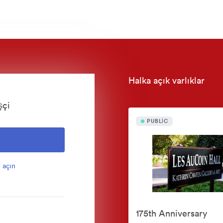
Halka açık varlıklar
şçi
PUBLIC
 açın
175th Anniversary