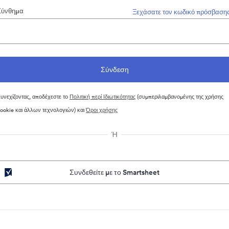
Σύνθημα
Ξεχάσατε τον κωδικό πρόσβασης
υνεχίζοντας, αποδέχεστε το
Πολιτική περί Ιδιωτικότητας
(συμπεριλαμβανομένης της χρήσης
ookie και άλλων τεχνολογιών) και
Όροι χρήσης
Ή
Συνδεθείτε με το Smartsheet