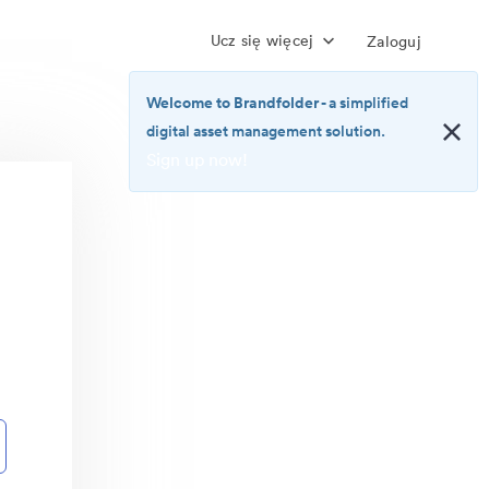
Ucz się więcej
Zaloguj
Welcome to Brandfolder
- a simplified
digital asset management solution.
Sign up now!
<b>Welcome
to
Brandfolder</b>
-
a
simplified
digital
asset
management
solution.
<br>
<a
href="https://brandfolder.com/pricing/"