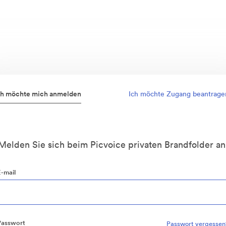
ch möchte mich anmelden
Ich möchte Zugang beantrage
Melden Sie sich beim Picvoice privaten Brandfolder an
E-mail
Passwort
Passwort vergessen