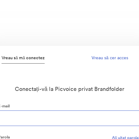
Vreau să mă conectez
Vreau să cer acces
Conectați-vă la Picvoice privat Brandfolder
E-mail
Parola
Aţi uitat parol