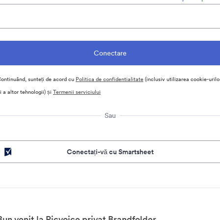
ontinuând, sunteți de acord cu
Politica de confidentialitate
(inclusiv utilizarea cookie-urilo
i a altor tehnologii) și
Termenii serviciului
Sau
Conectați-vă cu Smartsheet
Bun venit la Picvoice privat Brandfolder.