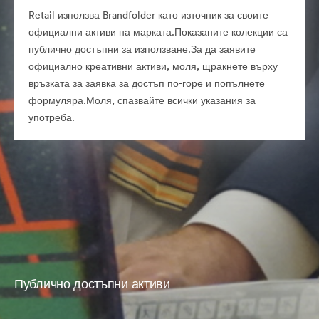
Retail използва Brandfolder като източник за своите
официални активи на марката.Показаните колекции са
публично достъпни за използване.За да заявите
официално креативни активи, моля, щракнете върху
връзката за заявка за достъп по-горе и попълнете
формуляра.Моля, спазвайте всички указания за
употреба.
Публично достъпни активи