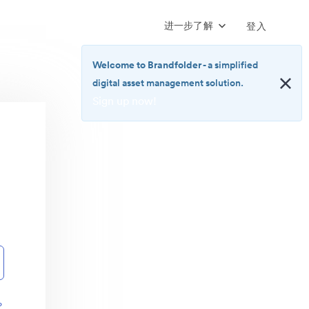
进一步了解
登入
Welcome to Brandfolder
- a simplified
digital asset management solution.
Sign up now!
<b>Welcome
to
Brandfolder</b>
-
a
simplified
digital
asset
management
solution.
<br>
<a
href="https://brandfolder.com/pricing/"
？