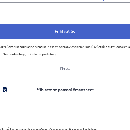
okračováním souhlasíte s našimi
Zásady ochrany osobních údajů
(včetně použití cookies a
alších technologií) a
Smluvní podmínky
Nebo
Přihlaste se pomocí Smartsheet
Vítejte v soukromém Agency Brandfolder.