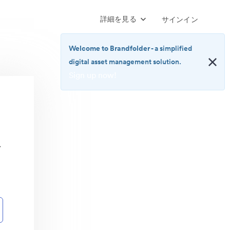
詳細を見る
サインイン
Welcome to Brandfolder
- a simplified
digital asset management solution.
Sign up now!
<b>Welcome
to
Brandfolder</b>
-
a
ン
simplified
digital
asset
management
solution.
<br>
<a
href="https://brandfolder.com/pricing/"